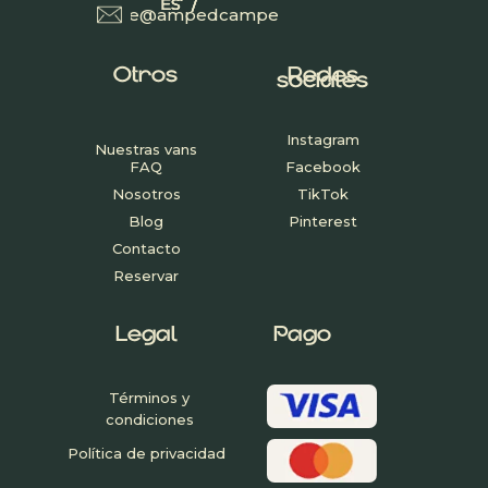
/
/
/
ES
ES
ES
explore@ampedcampers.com
Otros
Redes
sociales
Instagram
Nuestras vans
FAQ
Facebook
Nosotros
TikTok
Blog
Pinterest
Contacto
Reservar
Legal
Pago
Términos y
condiciones
Política de privacidad