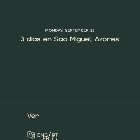
MONDAY, SEPTEMBER 22
3 días en São Miguel, Azores
Ver
/
/
/
ENG
ENG
ENG
PT
PT
PT
/
/
/
FR
FR
FR